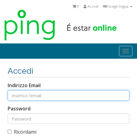
0
Accedi
Scegli lingua
Togg
navi
Accedi
Indirizzo Email
Password
Ricordami