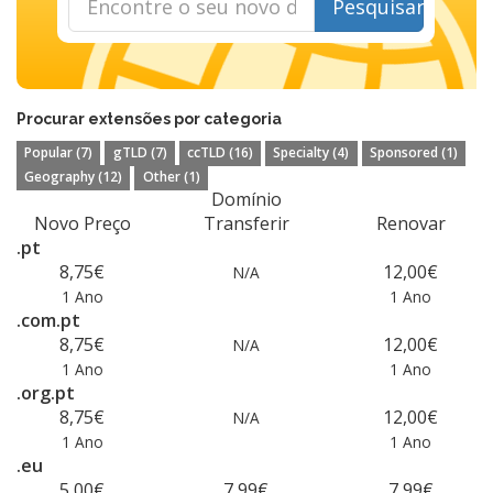
Pesquisar
Procurar extensões por categoria
Popular (7)
gTLD (7)
ccTLD (16)
Specialty (4)
Sponsored (1)
Geography (12)
Other (1)
Domínio
Novo Preço
Transferir
Renovar
.pt
8,75€
12,00€
N/A
1 Ano
1 Ano
.com.pt
8,75€
12,00€
N/A
1 Ano
1 Ano
.org.pt
8,75€
12,00€
N/A
1 Ano
1 Ano
.eu
5,00€
7,99€
7,99€