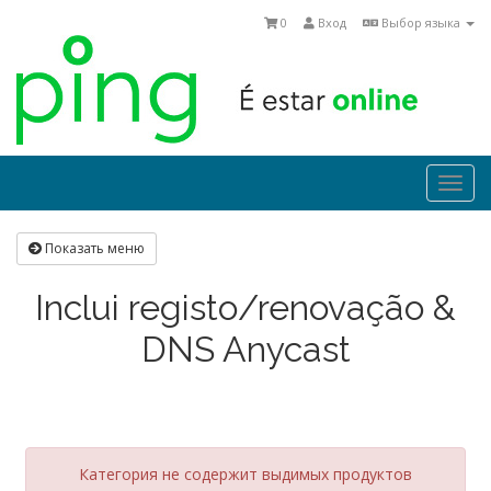
0
Вход
Выбор языка
Togg
navi
Показать меню
Inclui registo/renovação &
DNS Anycast
Категория не содержит выдимых продуктов