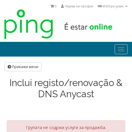
0
Најава на профил
Избери јазик
Togg
navi
Прикажи мени
Inclui registo/renovação &
DNS Anycast
Групата не содржи услуги за продажба.