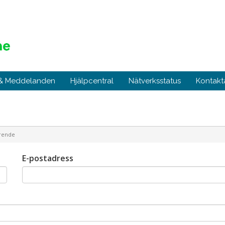
 & Meddelanden
Hjälpcentral
Nätverksstatus
Kontakt
rende
E-postadress