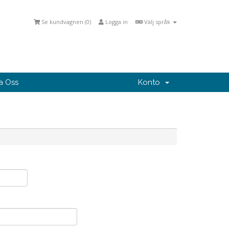
Se kundvagnen (
0
)
Logga in
Välj språk
a Oss
Konto