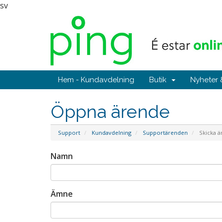
sv
Hem - Kundavdelning
Butik
Nyheter
Öppna ärende
Support
Kundavdelning
Supportärenden
Skicka ä
Namn
Ämne