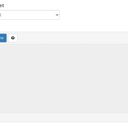
et
ew