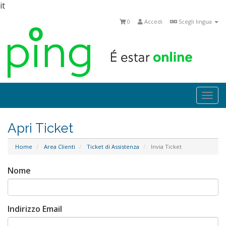
it
0
Accedi
Scegli lingua
Togg
navi
Apri Ticket
Home
Area Clienti
Ticket di Assistenza
Invia Ticket
Nome
Indirizzo Email