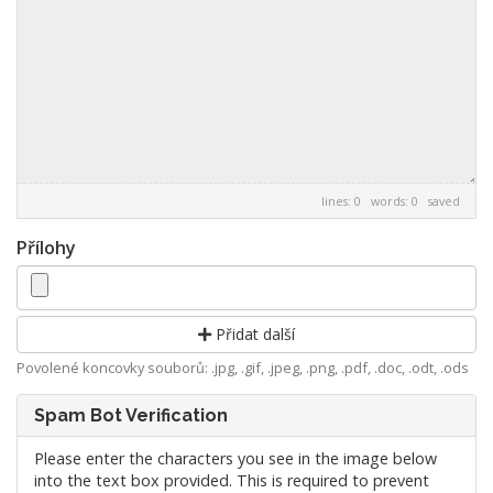
lines: 0 words: 0
saved
Přílohy
Přidat další
Povolené koncovky souborů: .jpg, .gif, .jpeg, .png, .pdf, .doc, .odt, .ods
Spam Bot Verification
Please enter the characters you see in the image below
into the text box provided. This is required to prevent