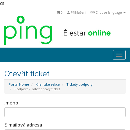
cs
0
Přihlášení
Choose language
Togg
navi
Otevřít ticket
Portal Home
Klientské sekce
Tickety podpory
Podpora - Založit nový ticket
Jméno
E-mailová adresa